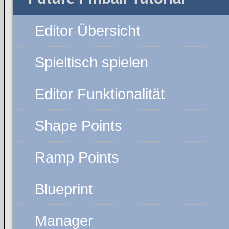
Editor Übersicht
Spieltisch spielen
Editor Funktionalität
Shape Points
Ramp Points
Blueprint
Manager