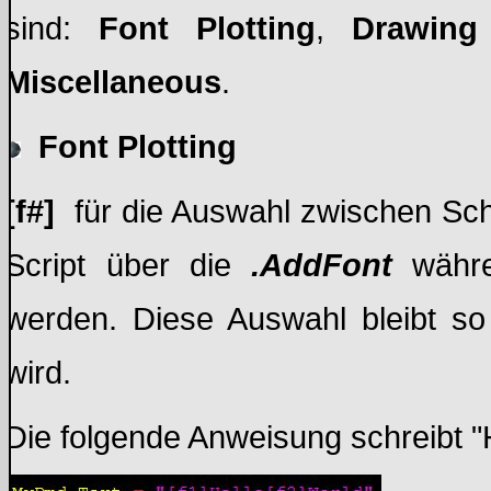
sind:
Font Plotting
,
Drawing 
Miscellaneous
.
Font Plotting
[f#]
für die Auswahl zwischen Sch
Script über die
.AddFont
währ
werden. Diese Auswahl bleibt so
wird.
Die folgende Anweisung schreibt "He