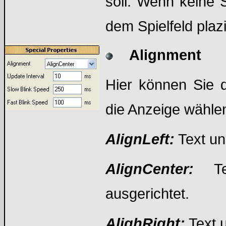
soll. Wenn keine 
dem Spielfeld plazi
Alignment
Hier können Sie d
die Anzeige wähle
AlignLeft:
Text un
AlignCenter:
T
ausgerichtet.
AlighRight:
Text 