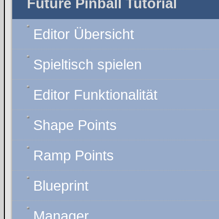
Future Pinball Tutorial
Editor Übersicht
Spieltisch spielen
Editor Funktionalität
Shape Points
Ramp Points
Blueprint
Manager