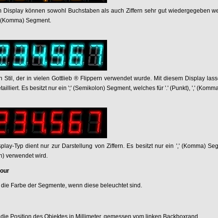
 Display können sowohl Buchstaben als auch Ziffern sehr gut wiedergegeben werden
,' (Komma) Segment.
in Stil, der in vielen Gottlieb ® Flippern verwendet wurde. Mit diesem Display 
tailliert. Es besitzt nur ein ';' (Semikolon) Segment, welches für '.' (Punkt), ',' (Kom
play-Typ dient nur zur Darstellung von Ziffern. Es besitzt nur ein ',' (Komma) Segm
n) verwendet wird.
lour
ert die Farbe der Segmente, wenn diese beleuchtet sind.
t die Position des Objektes in Millimeter, gemessen vom linken Backboxrand.