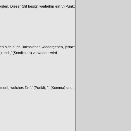
. Dieser Stil besitzt weiterhin ein '.' (Punkt)
lassen sich auch Buchstaben wiedergeben, jedoch
ma) und ';' (Semikolon) verwendet wird.
ent, welches für '.' (Punkt), ',' (Komma) und ';'