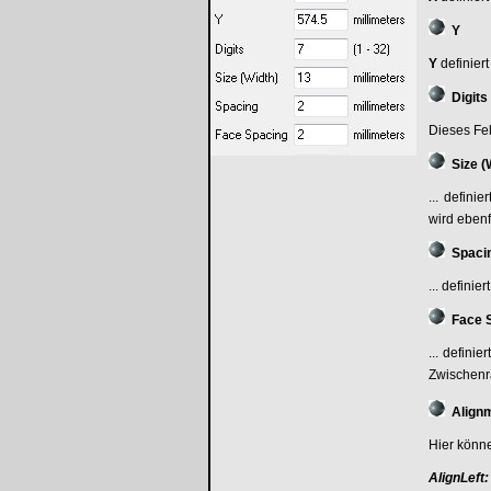
Y
Y
definier
Digits
Dieses Fel
Size (
... defini
wird ebenf
Spaci
... defini
Face 
... defini
Zwischenr
Align
Hier könne
AlignLeft: