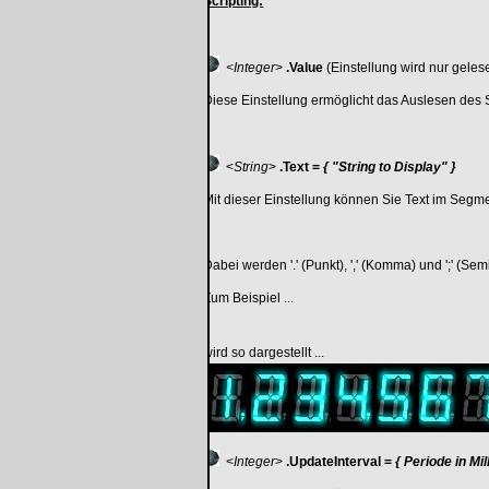
Scripting:
<Integer
>
.Value
(Einstellung wird nur geles
Diese Einstellung ermöglicht das Auslesen des
<
String
>
.Text =
{ "String to Display" }
Mit dieser Einstellung können Sie Text im Seg
Dabei werden '.' (Punkt), ',' (Komma) und ';' (Sem
Zum Beispiel ...
wird so dargestellt ...
<
Integer
>
.UpdateInterval =
{ Periode in Mi