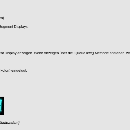
en)
 Segment Displays.
ment Display anzeigen. Wenn Anzeigen über die .QueueText() Methode anstehen, we
ikolon) eingefügt.
llisekunden }