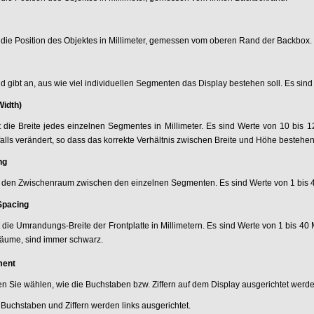
t die Position des Objektes in Millimeter, gemessen vom oberen Rand der Backbox.
d gibt an, aus wie viel individuellen Segmenten das Display bestehen soll. Es sind
Width)
ert die Breite jedes einzelnen Segmentes in Millimeter. Es sind Werte von 10 bis
alls verändert, so dass das korrekte Verhältnis zwischen Breite und Höhe bestehen 
ng
ert den Zwischenraum zwischen den einzelnen Segmenten. Es sind Werte von 1 bis 40
Spacing
ert die Umrandungs-Breite der Frontplatte in Millimetern. Es sind Werte von 1 bis 40 
äume, sind immer schwarz.
ment
n Sie wählen, wie die Buchstaben bzw. Ziffern auf dem Display ausgerichtet werd
Buchstaben und Ziffern werden links ausgerichtet.