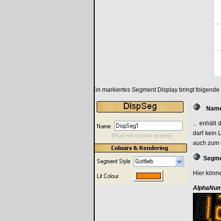
Ein markiertes Segment Display bringt folgende
Nam
... enhäl
darf kein 
auch zum 
Segme
Hier könne
AlphaNum