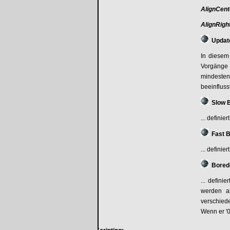
AlignCent
AlignRigh
Update
In diesem 
Vorgänge
mindesten
beeinfluss
Slow 
... defini
Fast 
... defini
Bored
... defini
werden a
verschiede
Wenn er '0