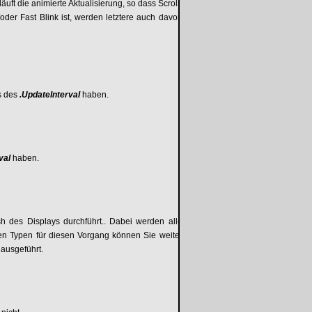
äuft die animierte Aktualisierung, so dass Scroll-
oder Fast Blink ist, werden letztere auch davon
s des
.UpdateInterval
haben.
rval
haben.
sh des Displays durchführt.. Dabei werden alle
en Typen für diesen Vorgang können Sie weiter
 ausgeführt.