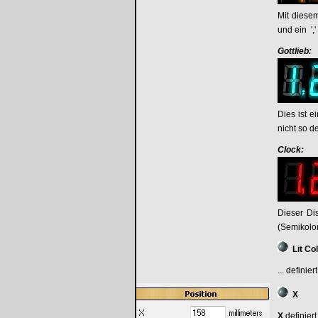
Mit diesem
und ein '
Gottlieb:
Dies ist e
nicht so de
Clock:
Dieser Dis
(Semikolo
Lit Co
... defini
X
X
definier