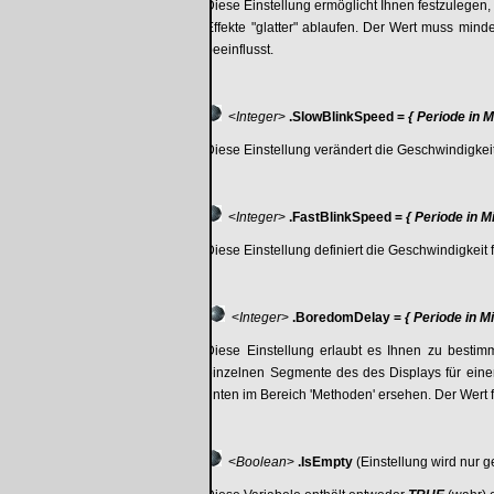
Diese Einstellung ermöglicht Ihnen festzulegen, w
Effekte "glatter" ablaufen. Der Wert muss mind
beeinflusst.
<
Integer
>
.SlowBlinkSpeed =
{ Periode in M
Diese Einstellung verändert die Geschwindigke
<
Integer
>
.FastBlinkSpeed =
{ Periode in M
Diese Einstellung definiert die Geschwindigkei
<
Integer
>
.BoredomDelay =
{ Periode in M
Diese Einstellung erlaubt es Ihnen zu bestimm
einzelnen Segmente des des Displays für eine
unten im Bereich 'Methoden' ersehen. Der Wert fü
<
Boolean
>
.IsEmpty
(Einstellung wird nur g