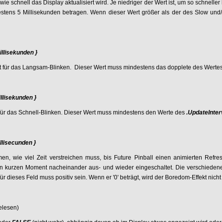
ie schnell das Display aktualisiert wird. Je niedriger der Wert ist, um so schneller l
estens 5 Millisekunden betragen. Wenn dieser Wert größer als der des Slow und/
illisekunden }
it für das Langsam-Blinken. Dieser Wert muss mindestens das dopplete des Werte
illisekunden }
t für das Schnell-Blinken. Dieser Wert muss mindestens den Werte des
.UpdateInte
illisecunden }
en, wie viel Zeit verstreichen muss, bis Future Pinball einen animierten Refre
n kurzen Moment nacheinander aus- und wieder eingeschaltet. Die verschieden
r dieses Feld muss positiv sein. Wenn er '0' beträgt, wird der Boredom-Effekt nicht
elesen)