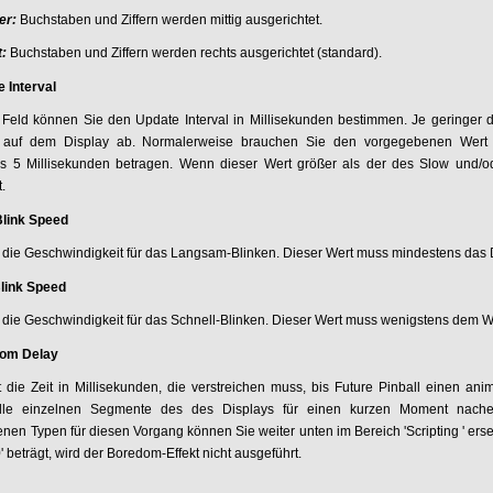
er:
Buchstaben und Ziffern werden mittig ausgerichtet.
t:
Buchstaben und Ziffern werden rechts ausgerichtet (standard).
 Interval
Feld können Sie den Update Interval in Millisekunden bestimmen. Je geringer die
 auf dem Display ab. Normalerweise brauchen Sie den vorgegebenen Wert j
s 5 Millisekunden betragen. Wenn dieser Wert größer als der des Slow und/ode
t.
Blink Speed
ert die Geschwindigkeit für das Langsam-Blinken. Dieser Wert muss mindestens das
Blink Speed
ert die Geschwindigkeit für das Schnell-Blinken. Dieser Wert muss wenigstens dem 
om Delay
ert die Zeit in Millisekunden, die verstreichen muss, bis Future Pinball einen an
lle einzelnen Segmente des des Displays für einen kurzen Moment nachei
nen Typen für diesen Vorgang können Sie weiter unten im Bereich 'Scripting ' erse
' beträgt, wird der Boredom-Effekt nicht ausgeführt.