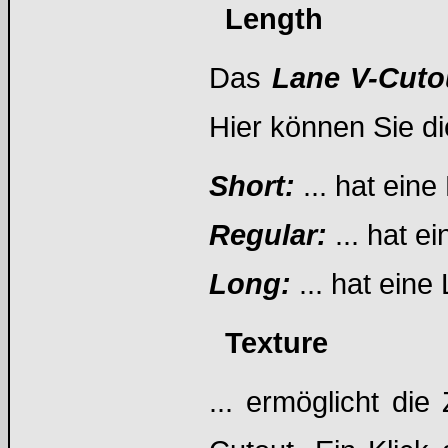
Length
Das
Lane V-Cut
Hier können Sie d
Short:
... hat ein
Regular:
... hat 
Long:
... hat ein
Texture
... ermöglicht di