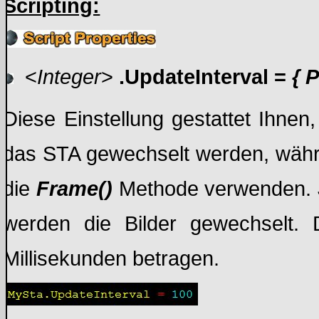
Scripting:
<
Integer
>
.UpdateInterval =
{ 
Diese Einstellung gestattet Ihnen,
das STA gewechselt werden, währ
die
Frame()
Methode verwenden. Je
werden die Bilder gewechselt.
Millisekunden betragen.