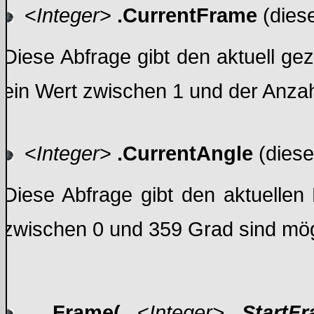
<
Integer
>
.CurrentFrame
(dies
Diese Abfrage gibt den aktuell ge
ein Wert zwischen 1 und der Anzahl
<
Integer
>
.CurrentAngle
(diese
Diese Abfrage gibt den aktuelle
zwischen 0 und 359 Grad sind mög
.Frame(
<
Integer>
StartFr